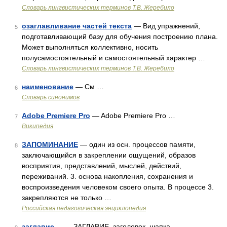
Словарь лингвистических терминов Т.В. Жеребило
озаглавливание частей текста
— Вид упражнений,
5
подготавливающий базу для обучения построению плана.
Может выполняться коллективно, носить
полусамостоятельный и самостоятельный характер …
Словарь лингвистических терминов Т.В. Жеребило
наименование
— См …
6
Словарь синонимов
Adobe Premiere Pro
— Adobe Premiere Pro …
7
Википедия
ЗАПОМИНАНИЕ
— один из осн. процессов памяти,
8
заключающийся в закреплении ощущений, образов
восприятия, представлений, мыслей, действий,
переживаний. 3. основа накопления, сохранения и
воспроизведения человеком своего опыта. В процессе 3.
закрепляются не только …
Российская педагогическая энциклопедия
заглавие
— ЗАГЛАВИЕ, заголовок, шапка