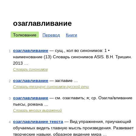
озаглавливание
Толкование
Перевод
Книги
озаглавливание
— сущ., кол во синонимов: 1 •
1
наименование (13) Словарь синонимов ASIS. В.Н. Тришин.
2013 …
Словарь синонимов
озаглавливание
— заглавие …
2
Словарь-тезаурус синонимов русской речи
озаглавливание
— см. озаглавить; я; ср. Озагла/вливание
3
пьесы, романа …
Словарь многих выражений
озаглавливание текста
— Вид упражнения, приучающий
4
обучаемых видеть главную мысль произведения. Развивает
творческие навыки, образное видение мира …