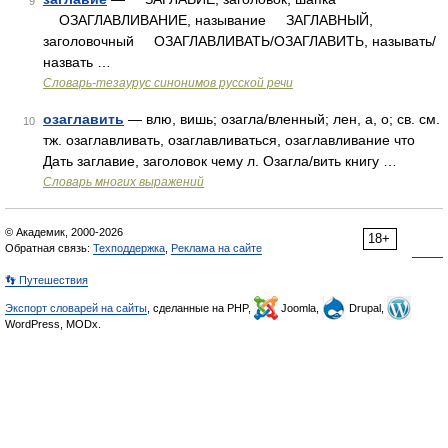
9
ОЗАГЛАВЛИВАНИЕ, называние ЗАГЛАВНЫЙ,
заголовочный ОЗАГЛАВЛИВАТЬ/ОЗАГЛАВИТЬ, называть/
назвать …
Словарь-тезаурус синонимов русской речи
озаглавить
— влю, вишь; озагла/вленный; лен, а, о; св. см.
10
тж. озаглавливать, озаглавливаться, озаглавливание что
Дать заглавие, заголовок чему л. Озагла/вить книгу …
Словарь многих выражений
© Академик, 2000-2026
18+
Обратная связь:
Техподдержка
,
Реклама на сайте
👣 Путешествия
Экспорт словарей на сайты
, сделанные на PHP,
Joomla,
Drupal,
WordPress, MODx.